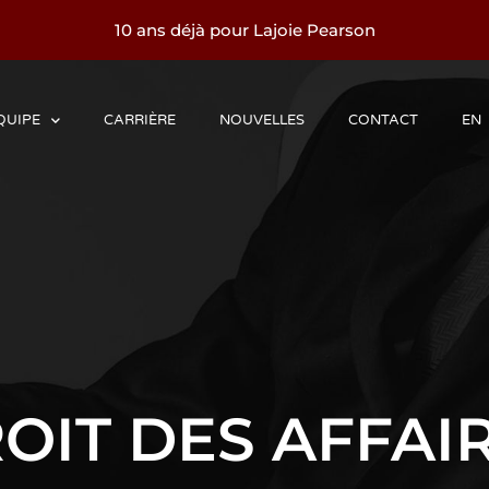
10 ans déjà pour Lajoie Pearson
QUIPE
CARRIÈRE
NOUVELLES
CONTACT
EN
OIT DES AFFAI