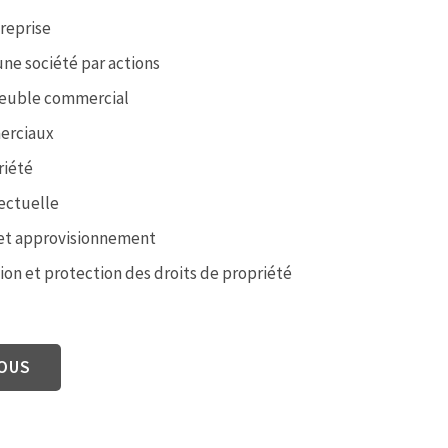
reprise
une société par actions
euble commercial
erciaux
riété
lectuelle
 et approvisionnement
ion et protection des droits de propriété
OUS