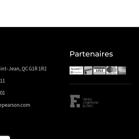
Partenaires
int-Jean, QC G1R 1R2
111
001
iepearson.com