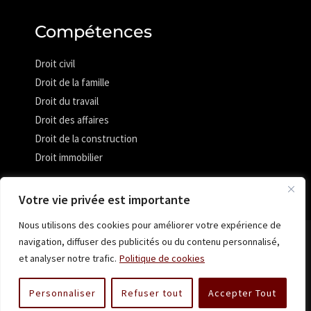
Compétences
Droit civil
Droit de la famille
Droit du travail
Droit des affaires
Droit de la construction
Droit immobilier
Votre vie privée est importante
Nous utilisons des cookies pour améliorer votre expérience de
navigation, diffuser des publicités ou du contenu personnalisé,
Tous droits réservés © 2025 - Lajoie & Pearson Avocats
et analyser notre trafic.
Politique de cookies
Politique de confidentialité
Personnaliser
Refuser tout
Accepter Tout
Propulsé par Webventure