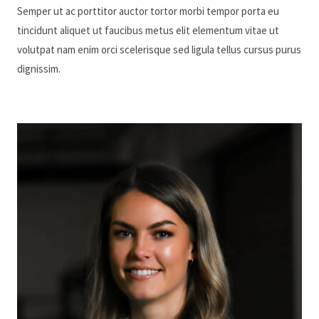
Semper ut ac porttitor auctor tortor morbi tempor porta eu
tincidunt aliquet ut faucibus metus elit elementum vitae ut
volutpat nam enim orci scelerisque sed ligula tellus cursus purus
dignissim.